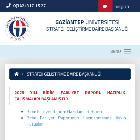
0(342) 317 15 27
English
GAZİANTEP
ÜNİVERSİTESİ
STRATEJİ GELİŞTİRME DAİRE BAŞKANLIĞI
MENÜ
STRATEJİ GELİŞTİRME DAİRE BAŞKANLIĞI
2025 YILI BİRİM FAALİYET RAPORU HAZIRLIK
ÇALIŞMALARI BAŞLAMIŞTIR.
Birim Faaliyet Raporu Hazırlama Rehberi
Birim Faaliyet Raporunun Hazırlanmasına İlişkin
Hususlar